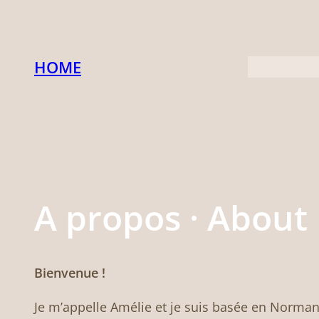
Aller
au
contenu
HOME
A propos · About
Bienvenue !
Je m’appelle Amélie et je suis basée en Normand