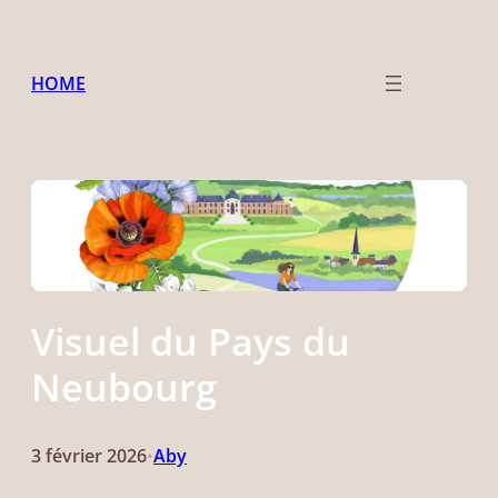
Aller
au
contenu
HOME
Visuel du Pays du
Neubourg
3 février 2026
Aby
•